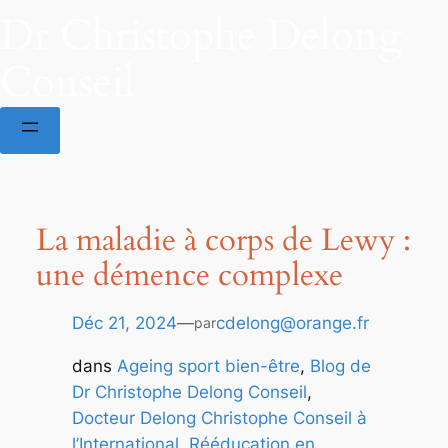
Dr Christophe Delong
Conseil
La maladie à corps de Lewy :
une démence complexe
Déc 21, 2024
—
cdelong@orange.fr
par
dans
Ageing sport bien-être
, 
Blog de
Dr Christophe Delong Conseil
, 
Docteur Delong Christophe Conseil à
l’International
, 
Rééducation en