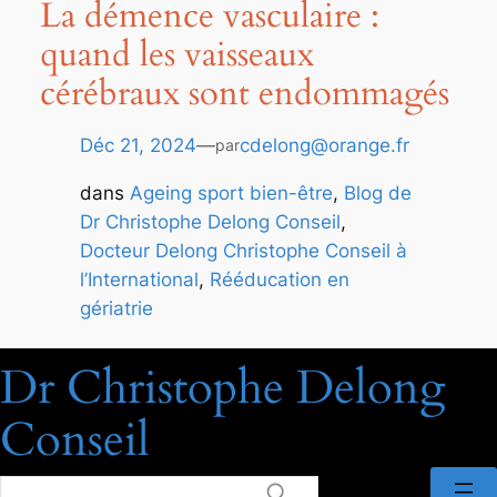
La démence vasculaire :
quand les vaisseaux
cérébraux sont endommagés
Déc 21, 2024
—
cdelong@orange.fr
par
dans
Ageing sport bien-être
, 
Blog de
Dr Christophe Delong Conseil
, 
Docteur Delong Christophe Conseil à
l’International
, 
Rééducation en
gériatrie
Dr Christophe Delong
Conseil