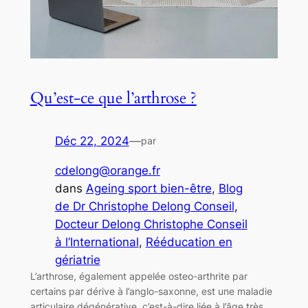
Qu’est-ce que l’arthrose ?
Déc 22, 2024
—
par
cdelong@orange.fr
dans
Ageing sport bien-être
, 
Blog
de Dr Christophe Delong Conseil
, 
Docteur Delong Christophe Conseil
à l’International
, 
Rééducation en
gériatrie
L’arthrose, également appelée osteo-arthrite par
certains par dérive à l’anglo-saxonne, est une maladie
articulaire dégénérative, c’est-à-dire liée à l’âge très