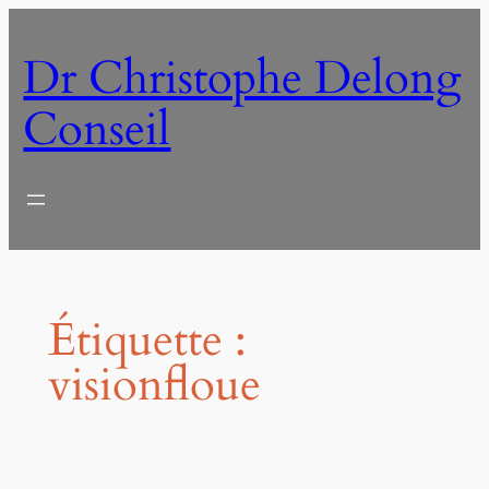
Aller
au
Dr Christophe Delong
contenu
Conseil
Étiquette :
visionfloue