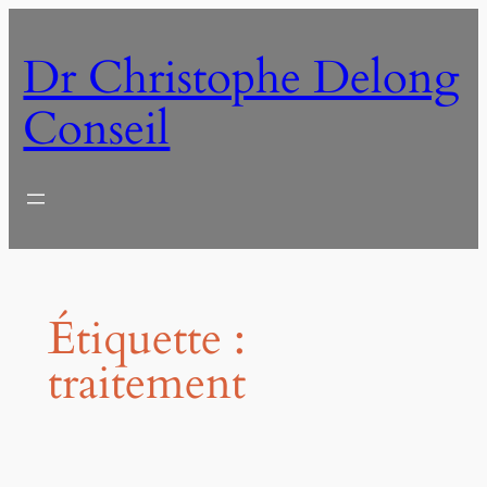
Aller
au
Dr Christophe Delong
contenu
Conseil
Étiquette :
traitement