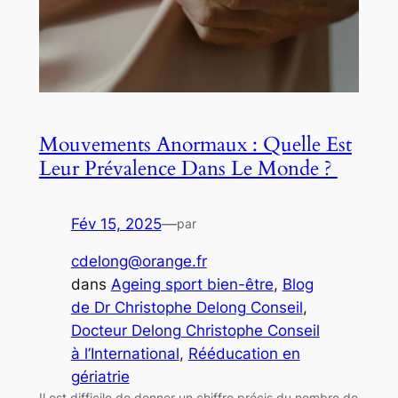
Mouvements Anormaux : Quelle Est
Leur Prévalence Dans Le Monde ? ‍
Fév 15, 2025
—
par
cdelong@orange.fr
dans
Ageing sport bien-être
, 
Blog
de Dr Christophe Delong Conseil
, 
Docteur Delong Christophe Conseil
à l’International
, 
Rééducation en
gériatrie
Il est difficile de donner un chiffre précis du nombre de