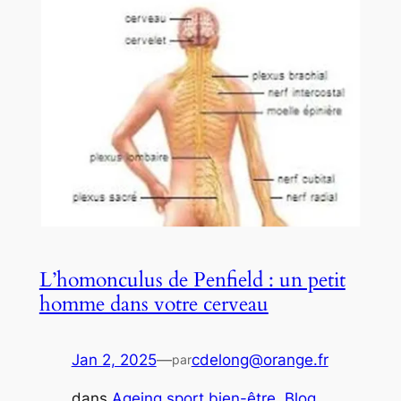
L’homonculus de Penfield : un petit
homme dans votre cerveau
Jan 2, 2025
—
cdelong@orange.fr
par
dans
Ageing sport bien-être
, 
Blog