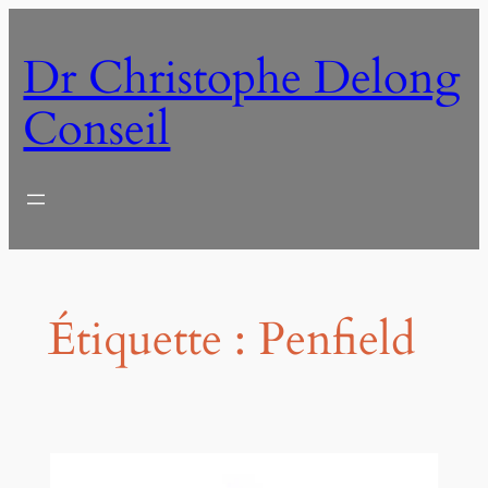
Aller
au
Dr Christophe Delong
contenu
Conseil
Étiquette :
Penfield