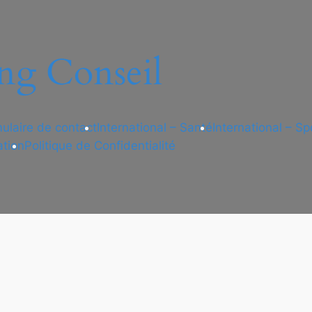
ng Conseil
ulaire de contact
International – Santé
International – Sp
ation
Politique de Confidentialité