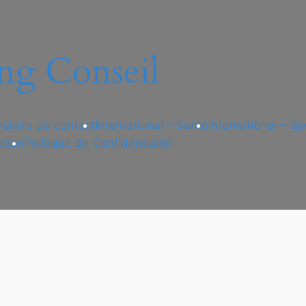
ng Conseil
ulaire de contact
International – Santé
International – Sp
ation
Politique de Confidentialité