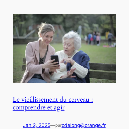
Le vieillissement du cerveau :
comprendre et agir
Jan 2, 2025
—
cdelong@orange.fr
par