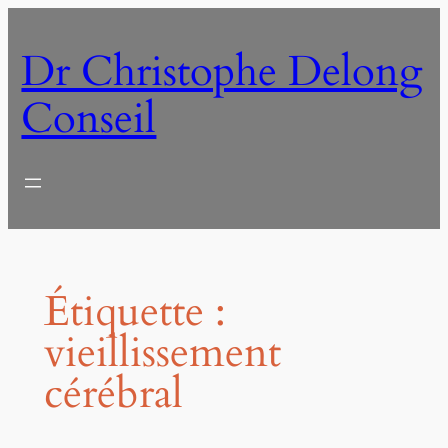
Aller
au
Dr Christophe Delong
contenu
Conseil
Étiquette :
vieillissement
cérébral