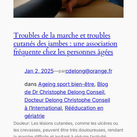
Troubles de la marche et troubles
cutanés des jambes : une association
fréquente chez les personnes âgées
Jan 2, 2025
—
cdelong@orange.fr
par
dans
Ageing sport bien-être
, 
Blog
de Dr Christophe Delong Conseil
, 
Docteur Delong Christophe Conseil
à l’International
, 
Rééducation en
gériatrie
Douleur: Les lésions cutanées, comme les ulcères ou
les crevasses, peuvent être très douloureuses, rendant
la marche difficile et incitant à réduire l’activité