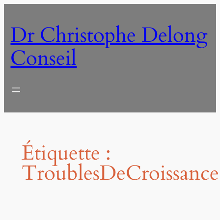
Aller
au
Dr Christophe Delong
contenu
Conseil
Étiquette :
TroublesDeCroissance