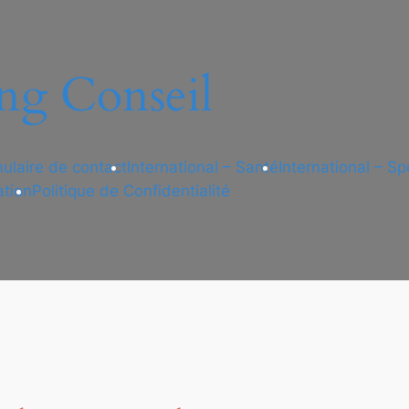
ng Conseil
ulaire de contact
International – Santé
International – Sp
ation
Politique de Confidentialité