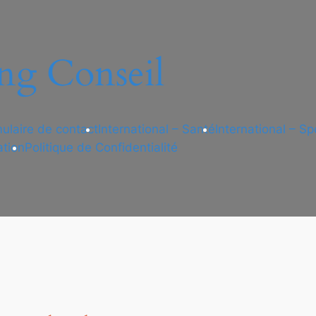
ng Conseil
ulaire de contact
International – Santé
International – Sp
ation
Politique de Confidentialité