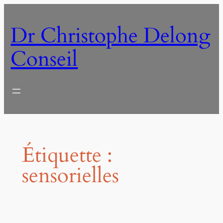
Aller
au
Dr Christophe Delong
contenu
Conseil
Étiquette :
sensorielles