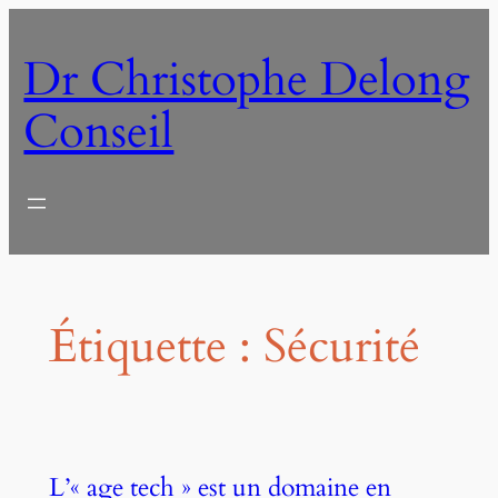
Aller
au
Dr Christophe Delong
contenu
Conseil
Étiquette :
Sécurité
L’« age tech » est un domaine en