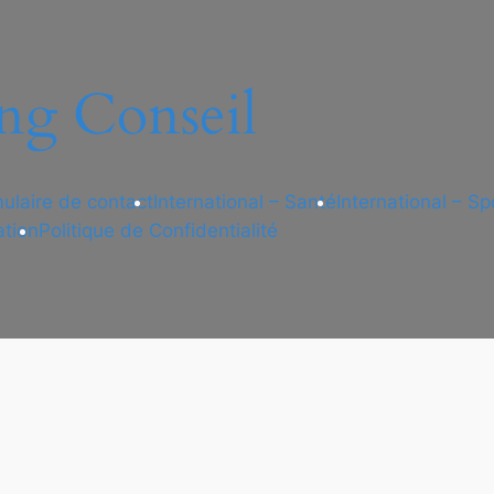
ng Conseil
ulaire de contact
International – Santé
International – Sp
ation
Politique de Confidentialité