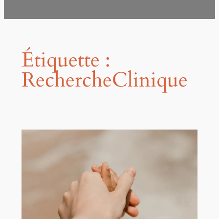
Étiquette :
RechercheClinique