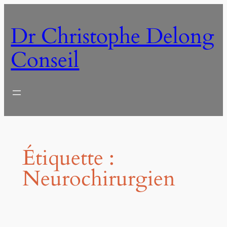
Aller
au
Dr Christophe Delong
contenu
Conseil
Étiquette :
Neurochirurgien