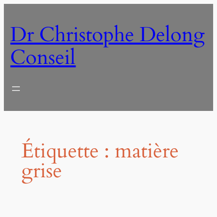
Aller
au
Dr Christophe Delong
contenu
Conseil
Étiquette :
matière
grise