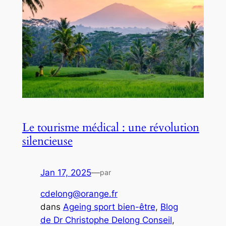
Le tourisme médical : une révolution
silencieuse
Jan 17, 2025
—
par
cdelong@orange.fr
dans
Ageing sport bien-être
, 
Blog
de Dr Christophe Delong Conseil
, 