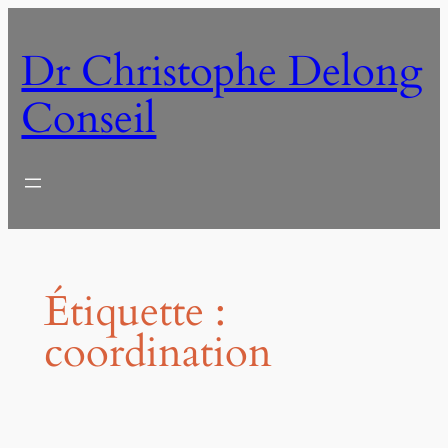
Aller
au
Dr Christophe Delong
contenu
Conseil
Étiquette :
coordination