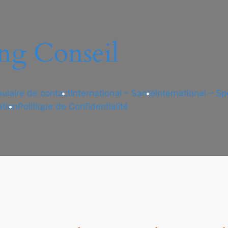
ng Conseil
ulaire de contact
International – Santé
International – Sp
ation
Politique de Confidentialité