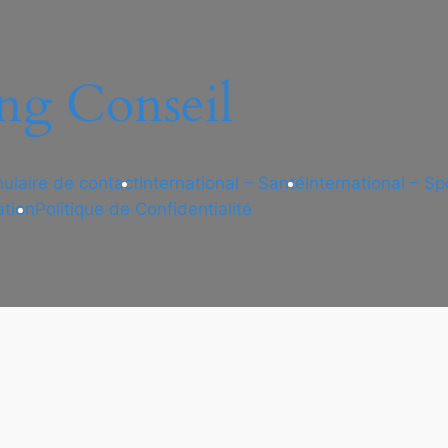
ng Conseil
ulaire de contact
International – Santé
International – Sp
ation
Politique de Confidentialité