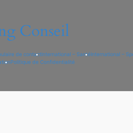
ng Conseil
ulaire de contact
International – Santé
International – Sp
ation
Politique de Confidentialité